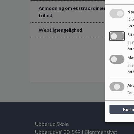
Anmodning om ekstraordinær
Nød
frihed
Dis
For
Webtilgængelighed
Sit
Traf
For
Ma
Tra
For
Akt
Brug
Kun 
Ubberud Skole
Ubberudvej 30, 5491 Blommenslyst