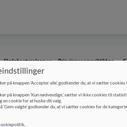
Skolebestyrelsen
Principper og politikker
S
indstillinger
ker på knappen ’Accepter alle’, godkender du, at vi sætter cookies t
Skolens kontor
Ind - og udmeldelsesblanketter
ker på knappen ’Kun nødvendige,’ sætter vi ikke cookies til statisti
Ind - og udmeldelsesb
 en cookie for at huske dit valg.
å ’Gem valgte’ godkender du, at vi sætter cookies for de kategorie
Ind- og udmeldelsesblanketter
cookiepolitik
.