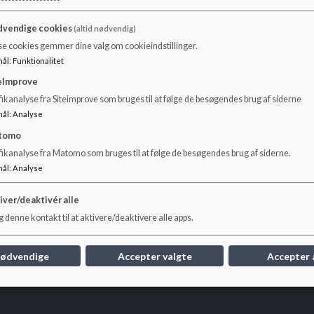
Dokumenter
vendige cookies
(altid nødvendig)
Indskrivningsblanket.pdf
se cookies gemmer dine valg om cookieindstillinger.
mål
:
Funktionalitet
eImprove
Forældreunderskrift på PPR meddelelse ved indskrivning.pdf
ikanalyse fra Siteimprove som bruges til at følge de besøgendes brug af siderne
mål
:
Analyse
tomo
Samtykke til Sundhedsplejerske.pdf
fikanalyse fra Matomo som bruges til at følge de besøgendes brug af siderne.
mål
:
Analyse
Udmeldelsesblanket_1.pdf
iver/deaktivér alle
 denne kontakt til at aktivere/deaktivere alle apps.
nødvendige
Accepter valgte
Accepter 