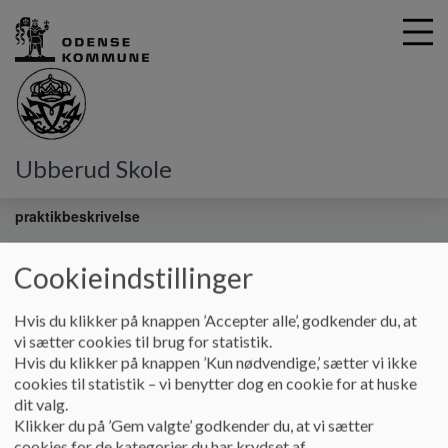
G
Ubberud Skole
å
Vores skole
Praktikskole - Uddannelsesplan og
t
praktikbeskrivelse
i
l
h
Cookieindstillinger
Praktikskole - Uddannelsesplan og
o
v
praktikbeskrivelse
Hvis du klikker på knappen ’Accepter alle’, godkender du, at
e
vi sætter cookies til brug for statistik.
d
Hvis du klikker på knappen ’Kun nødvendige,’ sætter vi ikke
i
Uddannelsesplan for lærerstuderende og
cookies til statistik – vi benytter dog en cookie for at huske
n
praktikbeskrivelse på pædagogstuderende
dit valg.
d
Klikker du på ’Gem valgte’ godkender du, at vi sætter
h
cookies for de kategorier du har krydset af.