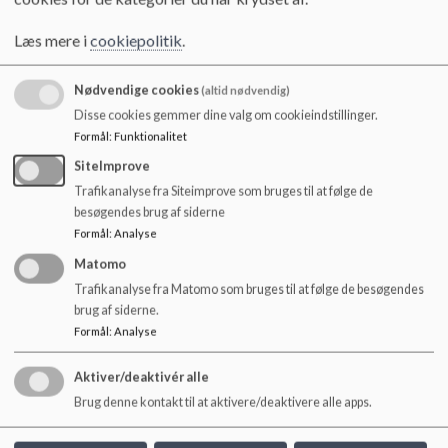
o
l
Læs mere i
cookiepolitik
.
d
e
t
Nødvendige cookies
(altid nødvendig)
Disse cookies gemmer dine valg om cookieindstillinger.
Formål
:
Funktionalitet
SiteImprove
Trafikanalyse fra Siteimprove som bruges til at følge de
besøgendes brug af siderne
Formål
:
Analyse
Dokumenter
Matomo
Uddannelsesplan - Ubberud skole.pdf
Trafikanalyse fra Matomo som bruges til at følge de besøgendes
brug af siderne.
Formål
:
Analyse
Praktikbeskrivelse Skole- og fritidspædagogik.pdf
Aktiver/deaktivér alle
Brug denne kontakt til at aktivere/deaktivere alle apps.