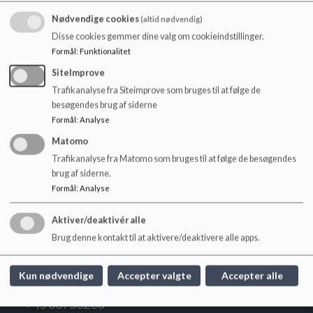
o
l
Nødvendige cookies
(altid nødvendig)
d
Disse cookies gemmer dine valg om cookieindstillinger.
e
Formål
:
Funktionalitet
t
SiteImprove
Trafikanalyse fra Siteimprove som bruges til at følge de
besøgendes brug af siderne
Undervisningsmiljøvurdering
Formål
:
Analyse
Dokumenter
Matomo
Trafikanalyse fra Matomo som bruges til at følge de besøgendes
Undervisningsmiljøvurdering 23 - 26.pdf
brug af siderne.
Formål
:
Analyse
Aktiver/deaktivér alle
Brug denne kontakt til at aktivere/deaktivere alle apps.
Ubberud Skole
Ubberudvej 30, 5491 Blommenslyst
Kun nødvendige
Accepter valgte
Accepter alle
ubberud-skole.BUF@odense.dk
+45 63753200