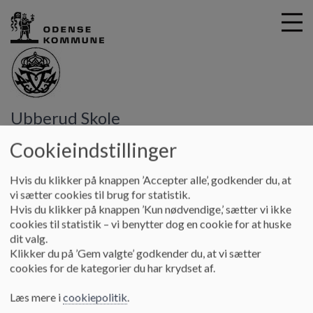
G
Ubberud Skole
å
Vores skole
Undervisningsmiljøvurdering
t
Cookieindstillinger
i
Undervisningsmiljøvurdering
l
Hvis du klikker på knappen ’Accepter alle’, godkender du, at
h
vi sætter cookies til brug for statistik.
o
Hvis du klikker på knappen ’Kun nødvendige,’ sætter vi ikke
v
cookies til statistik – vi benytter dog en cookie for at huske
e
dit valg.
d
Klikker du på ’Gem valgte’ godkender du, at vi sætter
i
cookies for de kategorier du har krydset af.
n
d
Læs mere i
cookiepolitik
.
h